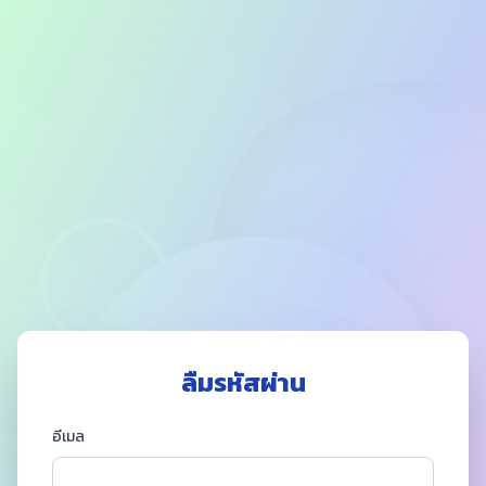
ลืมรหัสผ่าน
อีเมล